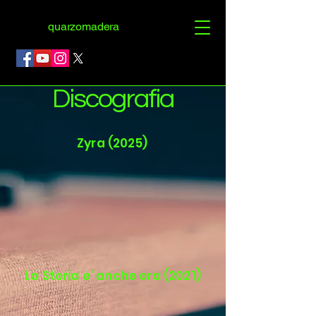
quarzomadera
Discografia
Zyra (2025)
La Storia e' anche ora (2021)