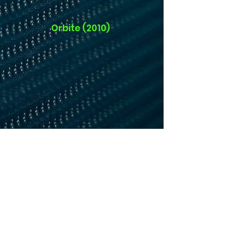
Orbite (2010)
CONTATTACI
(Davide):
quarzomadera@libero.it
FOLLOW US